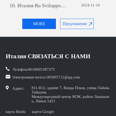
10.
Италия Ru Sviluppo di siti web per il commercio estero: una guida completa
2024-11-10
MORE
Предложение
Италия СВЯЗАТЬСЯ С НАМИ
Телефон:
8618605387375
Электронная почта:
185005711@qq.com
811-812, здание 7, Ванда Плаза, улица Тайань
Адрес:
Тайшань
Международный центр МЭК, район Ланьшан
ь, Линьи 1421
карта Baidu
карта Google