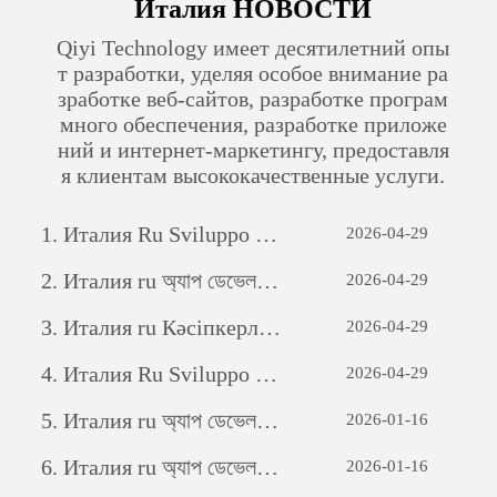
Италия НОВОСТИ
Qiyi Technology имеет десятилетний опы
т разработки, уделяя особое внимание ра
зработке веб-сайтов, разработке програм
много обеспечения, разработке приложе
ний и интернет-маркетингу, предоставля
я клиентам высококачественные услуги.
1.
Италия Ru Sviluppo di siti web per il commercio estero: una guida completa
2026-04-29
2.
Италия ru অ্যাপ ডেভেলপমেন্টঃ একটি সফল মোবাইল অ্যাপ্লিকেশন তৈরির যাত্রা
2026-04-29
3.
Италия ru Кәсіпкерлік әлеуетті ашу: жеке бағдарламалық қамтамасыз етуді дамытудың күші
2026-04-29
4.
Италия Ru Sviluppo di siti web per il commercio estero: una guida completa
2026-04-29
5.
Италия ru অ্যাপ ডেভেলপমেন্টঃ একটি সফল মোবাইল অ্যাপ্লিকেশন তৈরির যাত্রা
2026-01-16
6.
Италия ru অ্যাপ ডেভেলপমেন্টঃ একটি সফল মোবাইল অ্যাপ্লিকেশন তৈরির যাত্রা
2026-01-16