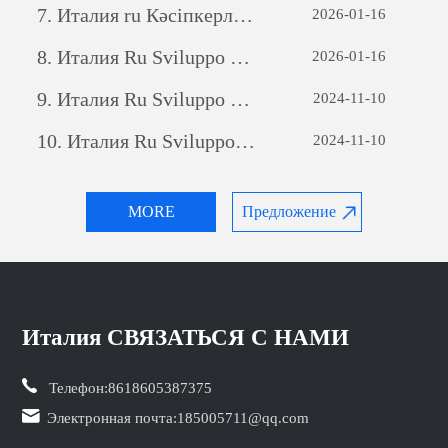
7.
Италия ru Кәсіпкерлік әлеуетті ашу: жеке бағдарламалық қамтамасыз етуді дамытудың күші
2026-01-16
8.
Италия Ru Sviluppo di siti web per il commercio estero: una guida completa
2026-01-16
9.
Италия Ru Sviluppo di siti web per il commercio estero: una guida completa
2024-11-10
10.
Италия Ru Sviluppo di siti web per il commercio estero: una guida completa
2024-11-10
MORE
Предложение
Италия СВЯЗАТЬСЯ С НАМИ
Телефон:
8618605387375
Электронная почта:
185005711@qq.com