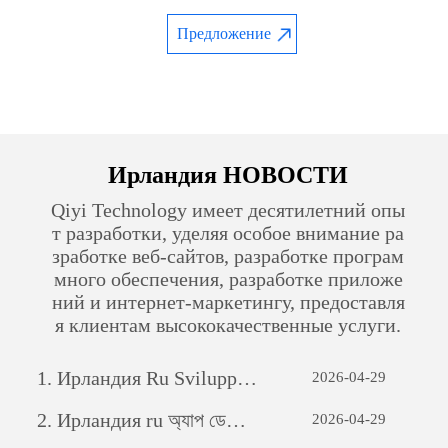
Предложение
Ирландия НОВОСТИ
Qiyi Technology имеет десятилетний опы
т разработки, уделяя особое внимание ра
зработке веб-сайтов, разработке програм
много обеспечения, разработке приложе
ний и интернет-маркетингу, предоставля
я клиентам высококачественные услуги.
1.
Ирландия Ru Sviluppo di siti web per il commercio estero: una guida completa
2026-04-29
2.
Ирландия ru অ্যাপ ডেভেলপমেন্টঃ একটি সফল মোবাইল অ্যাপ্লিকেশন তৈরির যাত্রা
2026-04-29