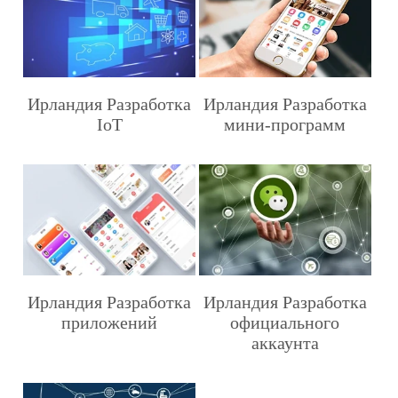
Ирландия Разработка
Ирландия Разработка
IoT
мини-программ
Ирландия Разработка
Ирландия Разработка
приложений
официального
аккаунта