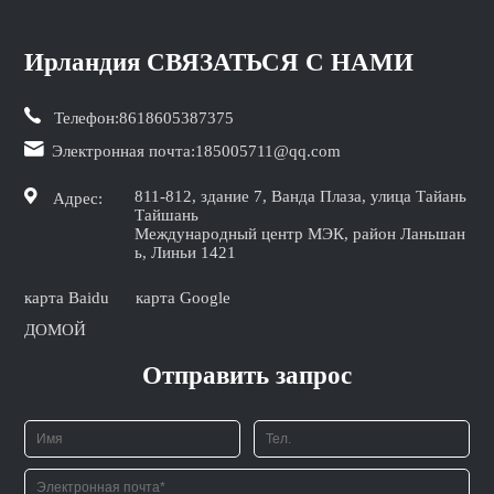
Ирландия СВЯЗАТЬСЯ С НАМИ
Телефон:
8618605387375
Электронная почта:
185005711@qq.com
811-812, здание 7, Ванда Плаза, улица Тайань
Адрес:
Тайшань
Международный центр МЭК, район Ланьшан
ь, Линьи 1421
карта Baidu
карта Google
ДОМОЙ
Отправить запрос