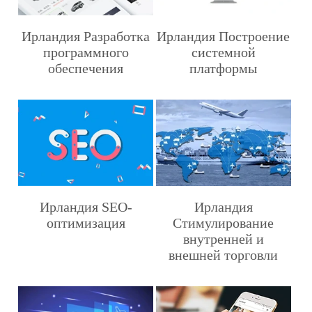
Ирландия Разработка
Ирландия Построение
программного
системной
обеспечения
платформы
Ирландия SEO-
Ирландия
оптимизация
Стимулирование
внутренней и
внешней торговли