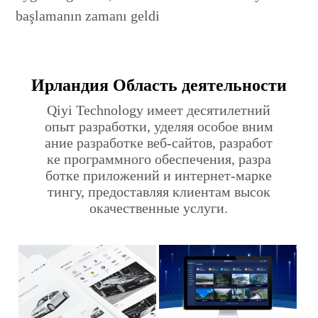
başlamanın zamanı geldi
Ирландия Область деятельности
Qiyi Technology имеет десятилетний
опыт разработки, уделяя особое вним
ание разработке веб-сайтов, разработ
ке программного обеспечения, разра
ботке приложений и интернет-марке
тингу, предоставляя клиентам высок
окачественные услуги.