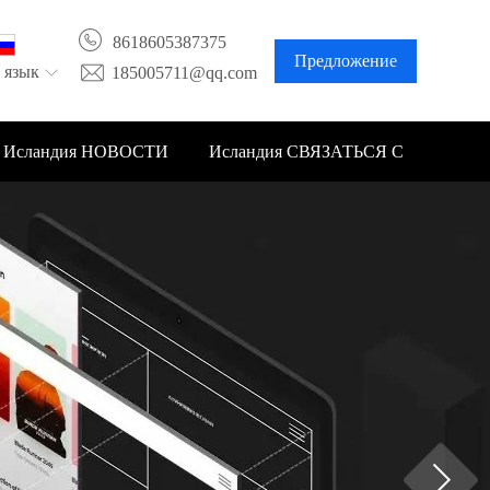
8618605387375
Предложение
 язык
185005711@qq.com
Исландия НОВОСТИ
Исландия СВЯЗАТЬСЯ С
НАМИ