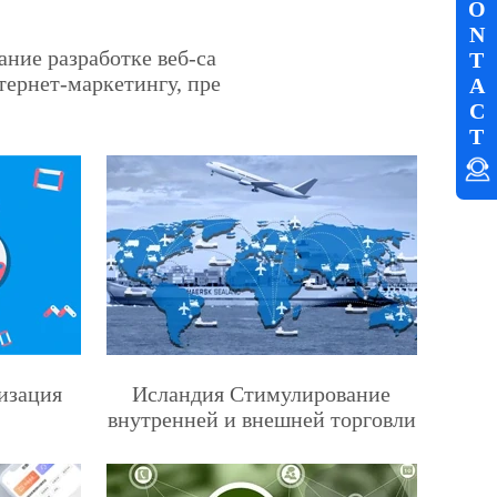
O
N
ание разработке веб-са
T
тернет-маркетингу, пре
A
C
T
изация
Исландия Стимулирование
внутренней и внешней торговли