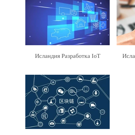
Исландия Разработка IoT
Исла