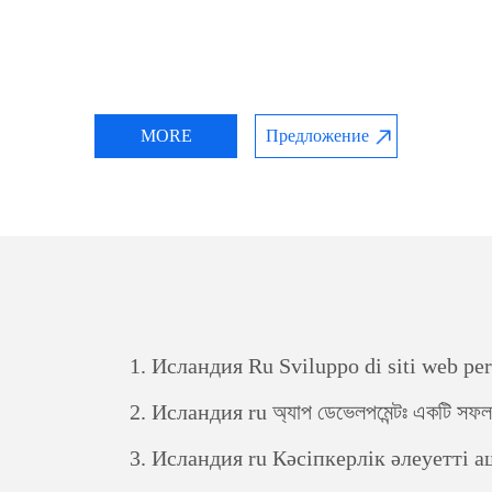
MORE
Предложение
1.
Исландия Ru Sviluppo di siti web per il comm
2.
Исландия ru অ্যাপ ডেভেলপমেন্টঃ একটি সফল ম
3.
Исландия ru Кәсіпкерлік әлеуетті ашу: жеке бағдарл