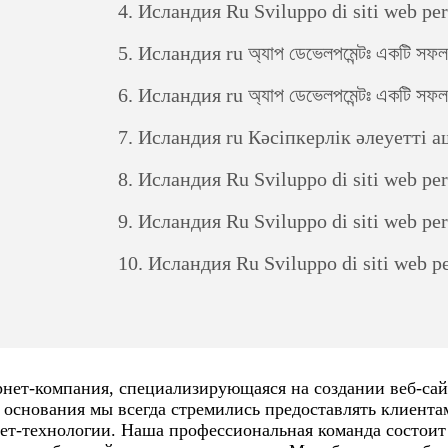
4.
Исландия Ru Sviluppo di siti web per il comm
5.
Исландия ru অ্যাপ ডেভেলপমেন্টঃ একটি সফল ম
6.
Исландия ru অ্যাপ ডেভেলপমেন্টঃ একটি সফল ম
7.
Исландия ru Кәсіпкерлік әлеуетті ашу: жеке бағдарл
8.
Исландия Ru Sviluppo di siti web per il comm
9.
Исландия Ru Sviluppo di siti web per il comm
10.
Исландия Ru Sviluppo di siti web per il com
рнет-компания, специализирующаяся на создании веб-сай
о основания мы всегда стремились предоставлять клиент
ет-технологии. Наша профессиональная команда состоит