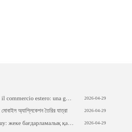
ercio estero: una guida completa
2026-04-29
োবাইল অ্যাপ্লিকেশন তৈরির যাত্রা
2026-04-29
амалық қамтамасыз етуді дамытудың күші
2026-04-29