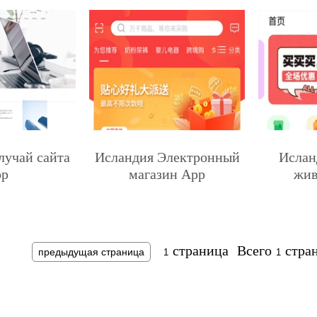
лучай сайта
Исландия Электронный
Ислан
pp
магазин App
жив
страница
Всего
стра
предыдущая страница