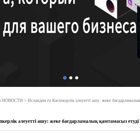
ия НОВОСТИ
>
Исландия ru Кәсіпкерлік әлеуетті ашу: жеке бағдарламалы
іпкерлік әлеуетті ашу: жеке бағдарламалық қамтамасыз етуд