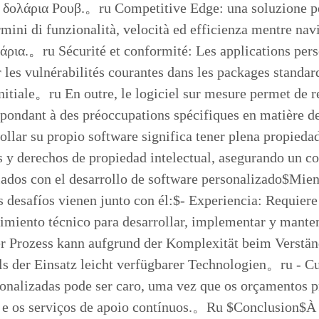
δολάρια Ρουβ.。ru Competitive Edge: una soluzione per
rmini di funzionalità, velocità ed efficienza mentre na
άρια.。ru Sécurité et conformité: Les applications pers
r les vulnérabilités courantes dans les packages standar
nitiale。ru En outre, le logiciel sur mesure permet de r
répondant à des préoccupations spécifiques en matière
ollar su propio software significa tener plena propiedad 
s y derechos de propiedad intelectual, asegurando un 
ados con el desarrollo de software personalizado$Mien
os desafíos vienen junto con él:$- Experiencia: Requier
imiento técnico para desarrollar, implementar y mante
r Prozess kann aufgrund der Komplexität beim Verstä
ls der Einsatz leicht verfügbarer Technologien。ru - C
onalizadas pode ser caro, uma vez que os orçamentos pr
e os serviços de apoio contínuos.。Ru $Conclusion$À me