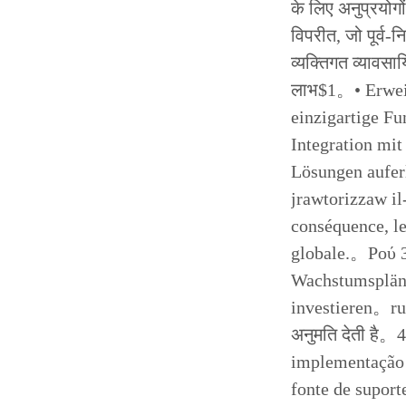
के लिए अनुप्रयोग
विपरीत, जो पूर्व
व्यक्तिगत व्यावस
लाभ$1。• Erweit
einzigartige Fu
Integration mi
Lösungen auferl
jrawtorizzaw il
conséquence, le
globale.。Ρού 3
Wachstumspläne 
investieren。ru य
अनुमति देती है。
implementação 
fonte de suport