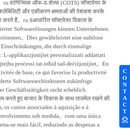
 है。ru वाणिज्यिक ऑफ-द-शेल्फ (COTS) सॉफ्टवेयर के
, स्केलेबिलिटी और एकीकरण क्षमताओं की पेशकश करके
ा करते हैं。ru $आधारित सॉफ़्टवेयर विकास के
sierter Softwarelösungen können Unternehmen
einstimmen。Dies gewährleistet eine nahtlose
e Einschränkungen, die durch einmalige
-applikazzjonijiet personalizzati addattati
 jtejbu proċessi tat-teħid tad-deċiżjonijiet。En
C
vités de base, ce qui favorise la productivité
O
erte Softwarearchitekturen zukünftige
N
r Geschäftstätigkeit nicht erheblich
T
A
 कम करते हुए बाजार के विकास के साथ तालमेल रखने की
C
 os custos associados à aquisição e à
T
esenvolvimento sob medida。com uma única
rna-se mais fácil, reduzindo as despesas a