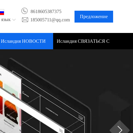
8618605387375
Предложение
 язык
185005711@qq.com
Исландия НОВОСТИ
Исландия СВЯЗАТЬСЯ С
НАМИ