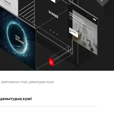
қ қамтамасыз етуді дамытудың күші
і дамытудың күші