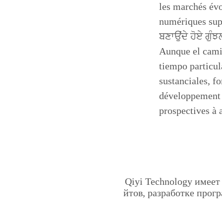
les marchés évo
numériques sup
ਬਣਾਉਂਦੇ ਹੋਏ ਗੁੰ
Aunque el camin
tiempo particul
sustanciales, f
développement d
prospectives à 
Qiyi Technology имеет
йтов, разработке прог