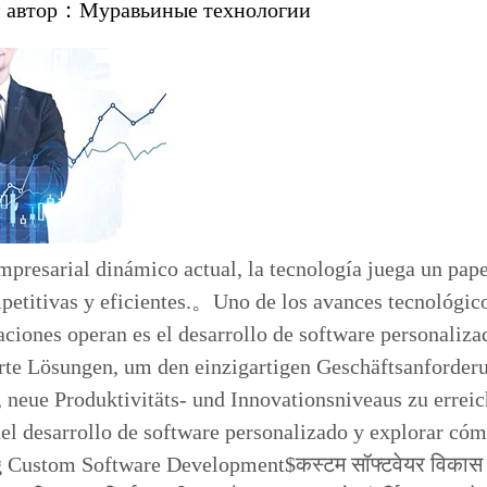
 автор：
Муравьиные технологии
mpresarial dinámico actual, la tecnología juega un pap
etitivas y eficientes.。Uno de los avances tecnológico
aciones operan es el desarrollo de software personaliza
te Lösungen, um den einzigartigen Geschäftsanforder
, neue Produktivitäts- und Innovationsniveaus zu errei
del desarrollo de software personalizado y explorar c
Custom Software Development$कस्टम सॉफ्टवेयर विकास एक उद