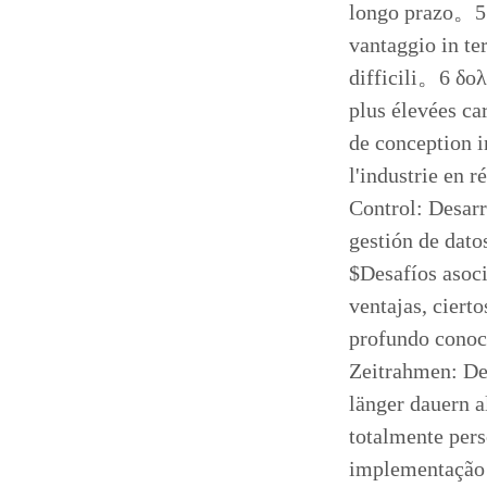
longo prazo。5 
vantaggio in te
difficili。6 δολ
plus élevées ca
de conception i
l'industrie en 
Control: Desarr
gestión de dato
$Desafíos asoci
ventajas, ciert
profundo conoc
Zeitrahmen: De
länger dauern a
totalmente pers
implementação 