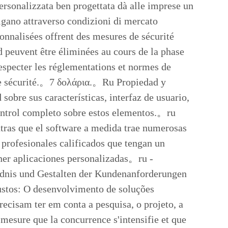
sonalizzata ben progettata dà alle imprese un
vigano attraverso condizioni di mercato
onnalisées offrent des mesures de sécurité
d peuvent être éliminées au cours de la phase
especter les réglementations et normes de
 de sécurité.。7 δολάρια.。Ru Propiedad y
sobre sus características, interfaz de usuario,
control completo sobre estos elementos.。ru
tras que el software a medida trae numerosas
e profesionales calificados que tengan un
ner aplicaciones personalizadas。ru -
ndnis und Gestalten der Kundenanforderungen
ustos: O desenvolvimento de soluções
ecisam ter em conta a pesquisa, o projeto, a
sure que la concurrence s'intensifie et que