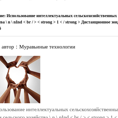
ие: Использование интеллектуальных сельскохозяйственных
ва \ n \ nInd < br / > < strong > 1 < / strong > Дистанционное
б
 автор：
Муравьиные технологии
ользование интеллектуальных сельскохозяйственн
сельского хозяйства \ n \ nInd < br / > < strong > 1