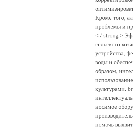
оптимизироват
Кроме того, а
проблемы и при
< / strong > 
сельского хоз
устройства, ф
воды и обеспе
образом, инте
использование
культурами. br
интеллектуаль
носимое обору
производитель
помочь выявит