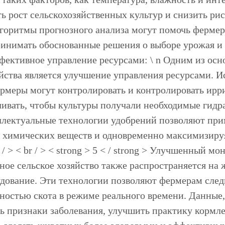
ь рост сельскохозяйственных культур и снизить ри
лгоритмы прогнозного анализа могут помочь ферме
нимать обоснованные решения о выборе урожая и рын
Эффективное управление ресурсами: \ n Одним из о
яйства является улучшение управления ресурсами. 
ермеры могут контролировать и контролировать ир
чивать, чтобы культуры получали необходимые ги
ллектуальные технологии удобрений позволяют пр
 химических веществ и одновременно максимизиру
 / > < br / > < strong > 5 < / strong > Улучшенный 
ное сельское хозяйство также распространяется на 
дование. Эти технологии позволяют фермерам следи
ностью скота в режиме реального времени. Данные,
ь признаки заболевания, улучшить практику кормле