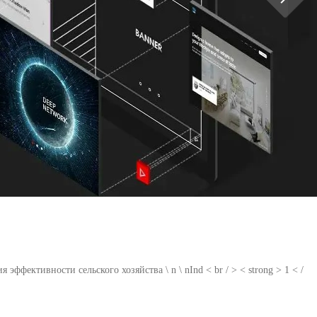
ективности сельского хозяйства \ n \ nInd < br / > < strong > 1 < /