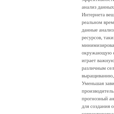
анализ данных
Интернета вещ
реальном врем
данные анализ
ресурсов, так
минимизироват
окружающую сре
играет важную
различным сел
выращиванию, 
Уменьшая зави
производительн
прогнозный ан
для создания 
корректировке