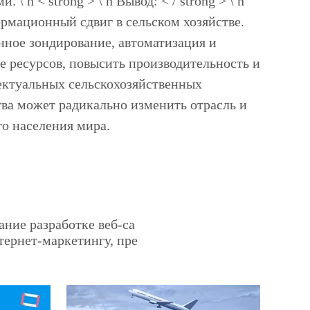
 n < strong > \ n Вывод: < / strong > \ n
ормационный сдвиг в сельском хозяйстве.
нное зондирование, автоматизация и
 ресурсов, повысить производительность и
ектуальных сельскохозяйственных
ва может радикально изменить отрасль и
го населения мира.
ание разработке веб-са
тернет-маркетингу, пре