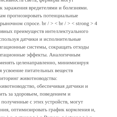
ск заражения вредителями и болезнями.
рам прогнозировать потенциальные
очном спросе. br / > < br / > < strong > 4
сновных преимуществ интеллектуального
Используя датчики и исполнительные
ригационные системы, сокращать отходы
дратационные эффекты. Аналогичным
именять целенаправленно, минимизируя
я усвоение питательных веществ
мониторинг животноводства:
животноводство, обеспечивая датчики и
ть за здоровьем, поведением и
 полученные с этих устройств, могут
ния, оптимизировать график кормления и,