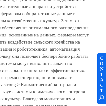
 летательные аппараты и устройства
т фермерам собирать точные данные в
ельскохозяйственных культур. Затем эти
я обеспечения оптимального распределения
ения, основанные на данных, фермеры могут
ь воздействие сельского хозяйства на
атизация и робототехника: автоматизация
ольку она позволяет бесперебойно работать
C
истемы могут выполнять задачи по
O
N
р с высокой точностью и эффективностью.
T
ит время и энергию, но и повышает
A
.< / strong > Климатический контроль и
C
T
ользует системы климатического контроля
ых культур. Благодаря мониторингу и
енсивность света, фермеры могут