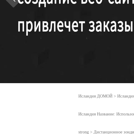
Исландия ДОМОЙ
>
Исланд
Исландия Название: Использова
strong > Дистанционное зонд