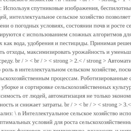
: Используя спутниковые изображения, беспилотные
ей, интеллектуальное сельское хозяйство позволяе
ени о погодных условиях, состоянии почв и росте с
ируются с использованием сложных алгоритмов дл
их как вода, удобрения и пестициды. Принимая реш
ь отходы, максимизировать урожайность и уменьшит
ду. br / > < br / > < strong > 2.< / strong > Автом
 роль в интеллектуальном сельском хозяйстве, поск
ьскохозяйственным процессам. Роботизированные с
уборке и сортировке сельскохозяйственных культу
симость от людей, автоматизация не только эконом
ость и снижает затраты. br / > < br / > < strong > 3
ализ: \ n Интеллектуальное сельское хозяйство исп
оптимальных условий для роста сельскохозяйственн
 таких факторов, как температура, влажность и инт