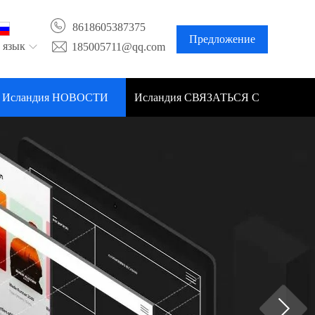
8618605387375
Предложение
 язык
185005711@qq.com
Исландия НОВОСТИ
Исландия СВЯЗАТЬСЯ С
НАМИ